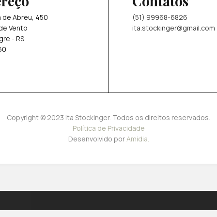
reço
Contatos
a de Abreu, 450
(51) 99968-6826
de Vento
ita.stockinger@gmail.com
gre - RS
60
Copyright © 2023 Ita Stockinger. Todos os direitos reservados.
Política de Privacidade
Desenvolvido por
Amidia.