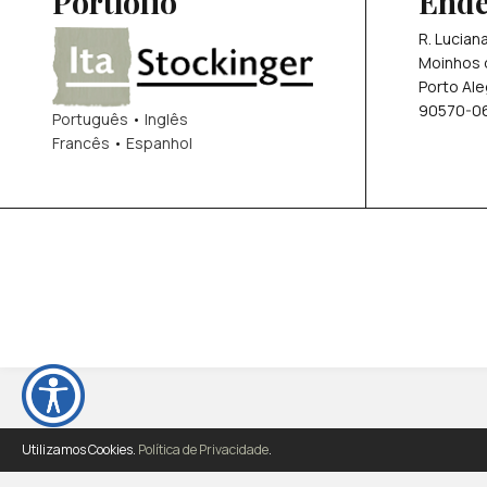
Portfólio
Ende
R. Lucian
Moinhos 
Porto Ale
90570-0
Português
•
Inglês
Francês
•
Espanhol
Utilizamos Cookies.
Política de Privacidade
.