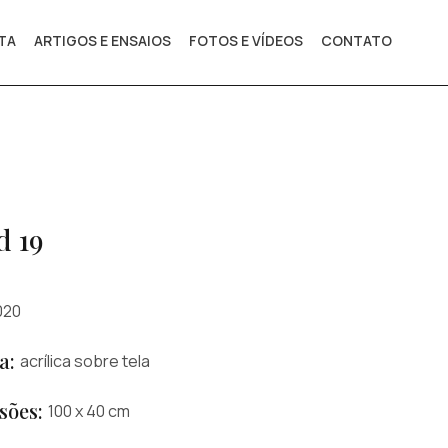
STA
ARTIGOS E ENSAIOS
FOTOS E VÍDEOS
CONTATO
d 19
020
a:
acrílica sobre tela
sões:
100 x 40 cm