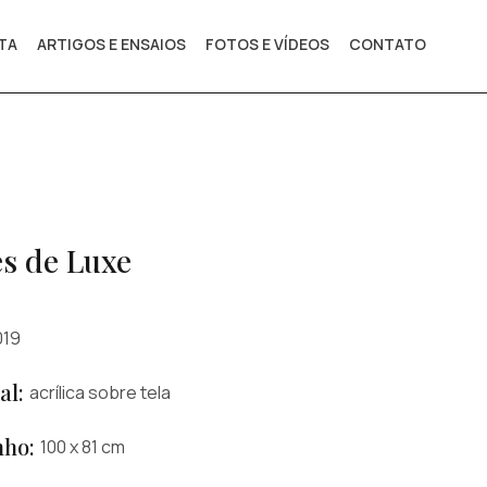
STA
ARTIGOS E ENSAIOS
FOTOS E VÍDEOS
CONTATO
s de Luxe
019
al:
acrílica sobre tela
ho:
100 x 81 cm