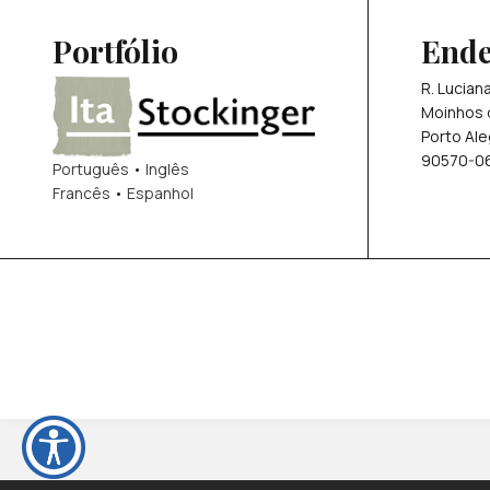
Portfólio
Ende
R. Lucian
Moinhos 
Porto Ale
90570-0
Português
•
Inglês
Francês
•
Espanhol