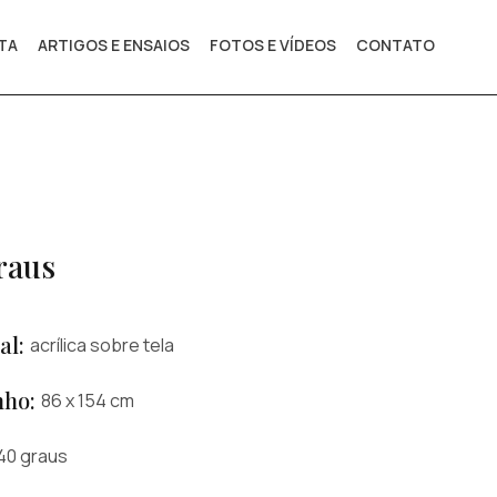
STA
ARTIGOS E ENSAIOS
FOTOS E VÍDEOS
CONTATO
raus
al:
acrílica sobre tela
ho:
86 x 154 cm
40 graus